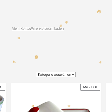
Mein Konto
Warenkorb
zum Laden
❅
❅
❅
❅
❅
❅
Produkt-Kategorien
PRODUKT
PRODUK
OT
ANGEBOT
IM
IM
ANGEBOT
ANGEBO