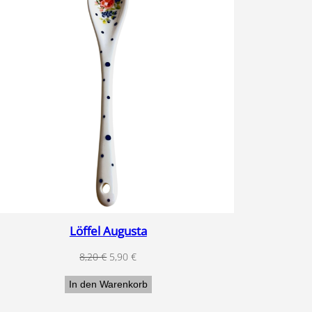
T
ANGEBOT
Löffel Augusta
Ursprünglicher
Aktueller
8,20
€
5,90
€
Preis
Preis
In den Warenkorb
war:
ist:
8,20 €
5,90 €.