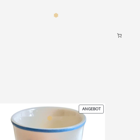
❅
❅
T
PRODUKT
ANGEBOT
IM
T
ANGEBOT
❅