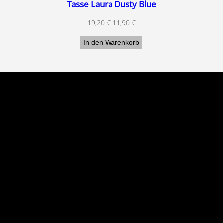
Tasse Laura Dusty Blue
Ursprünglicher
Aktueller
19,20
€
11,90
€
Preis
Preis
In den Warenkorb
war:
ist:
19,20 €
11,90 €.