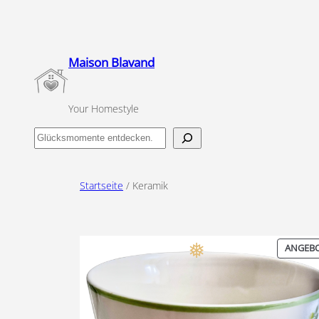
Zum
Inhalt
springen
Maison Blavand
Your Homestyle
Finde
dein
Glücksmoment
Startseite
/ Keramik
ANGEB
❅