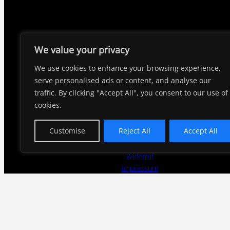
We value your privacy
Amalienstrasse 58A,
We use cookies to enhance your browsing experience,
86633, Neuburg an der Donau
serve personalised ads or content, and analyse our
Deutschland
traffic. By clicking "Accept All", you consent to our use of
cookies.
Datenschutzerklärung
Customise
Reject All
Accept All
Versand & Lieferung
Zahlungsweisen
Widerruf
Impressum
AGB
—————————