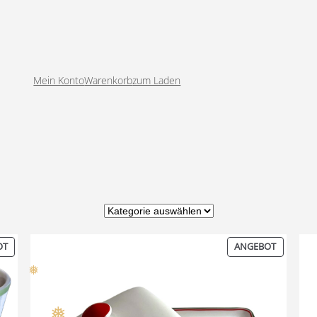
❅
❅
Mein Konto
Warenkorb
zum Laden
Produkt-Kategorien
PRODUKT
PRODUK
OT
ANGEBOT
IM
IM
ANGEBOT
ANGEBO
❅