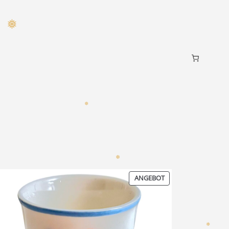
❅
❅
T
❅
PRODUKT
ANGEBOT
IM
T
ANGEBOT