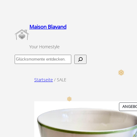
Zum
❅
Inhalt
springen
Maison Blavand
Your Homestyle
Finde
dein
Glücksmoment
Startseite
/ SALE
❅
ANGEB
❅