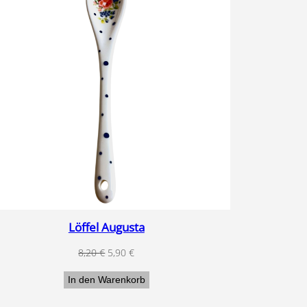
T
ANGEBOT
Löffel Augusta
Ursprünglicher
Aktueller
8,20
€
5,90
€
Preis
Preis
In den Warenkorb
war:
ist:
8,20 €
5,90 €.