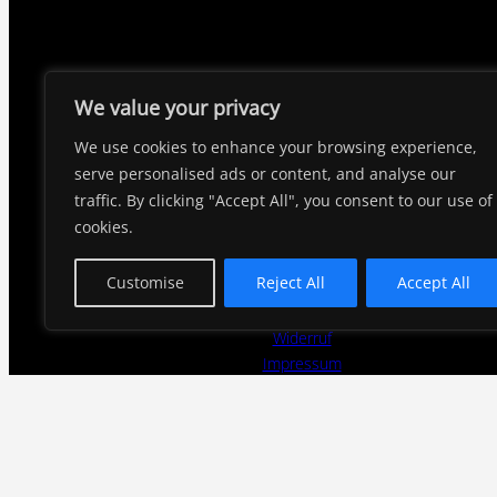
We value your privacy
Amalienstrasse 58A,
We use cookies to enhance your browsing experience,
86633, Neuburg an der Donau
serve personalised ads or content, and analyse our
Deutschland
traffic. By clicking "Accept All", you consent to our use of
cookies.
Datenschutzerklärung
Customise
Reject All
Accept All
Versand & Lieferung
Zahlungsweisen
Widerruf
Impressum
AGB
—————————