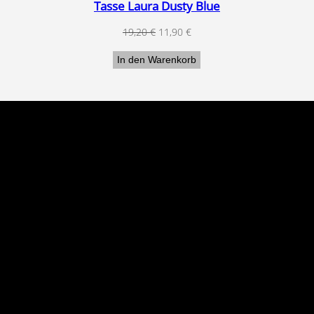
Tasse Laura Dusty Blue
Ursprünglicher
Aktueller
19,20
€
11,90
€
Preis
Preis
In den Warenkorb
war:
ist:
19,20 €
11,90 €.