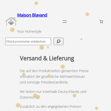
❅
Zum
Inhalt
❅
Maison Blavand
springen
❅
Your Homestyle
Finde
❅
❅
dein
❅
Glücksmoment
Versand & Lieferung
❅
Die auf den Produktseiten genannten Preise
❅
❅
enthalten die gesetzliche Mehrwertsteuer
und sonstige Preisbestandteile.
Wir liefern nur innerhalb Deutschlands und
❅
❅
❅
Österreichs.
❅
Zusätzlich zu den angegebenen Preisen
❅