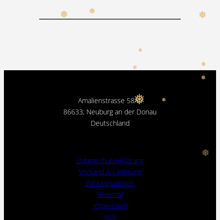
❅
❅
❅
❅
❅
❅
❅
❅
Amalienstrasse 58A,
❅
86633, Neuburg an der Donau
Deutschland
❅
Datenschutzerklärung
Versand & Lieferung
Zahlungsweisen
Widerruf
Impressum
AGB