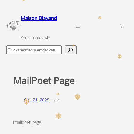
Zum
Inhalt
Maison Blavand
❅
springen
Your Homestyle
❅
Finde
❅
dein
Glücksmoment
MailPoet Page
❅
❅
❅
Okt. 21, 2025
—
von
❅
[mailpoet_page]