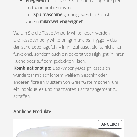
Pflegeleicht
: Die Tasse ist für den Alltag konzipiert
und kann problemlos in
der
Spülmaschine
gereinigt werden. Sie ist
€
zudem
mikrowellengeeignet
.
Warum Sie die Tasse Amberly white lieben werden
Die Tasse Amberly white bringt mühelos “Hygge” – das
dänische Lebensgefühl – in Ihr Zuhause. Sie ist nicht nur
funktional, sondern auch ein dekoratives Highlight in Ihrer
Küche oder auf dem gedeckten Tisch.
Kombinationstipp:
Das Amberly-Design lässt sich
wunderbar mit schlichtem weißem Geschirr oder
anderen floralen Mustern von GreenGate mischen, um
ein individuelles und charmantes Tischarrangement zu
schaffen.
Ähnliche Produkte
PRODUKT
ANGEBOT
IM
ANGEBOT