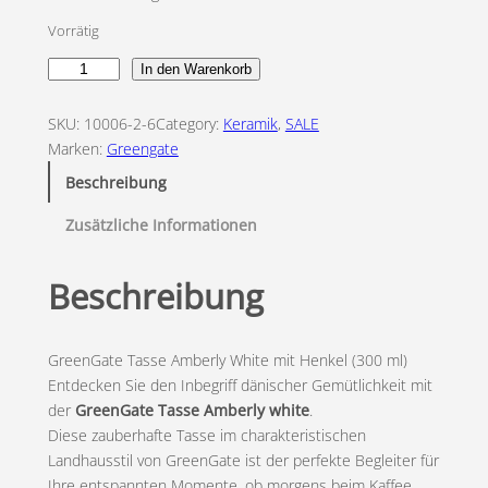
p
u
Vorrätig
r
e
T
In den Warenkorb
ü
l
a
n
l
s
SKU:
10006-2-6
Category:
Keramik
, 
SALE
s
Marken:
Greengate
g
e
e
Beschreibung
A
l
r
m
Zusätzliche Informationen
i
P
b
e
c
r
Beschreibung
r
l
h
e
y
e
i
GreenGate Tasse Amberly White mit Henkel (300 ml)
W
Entdecken Sie den Inbegriff dänischer Gemütlichkeit mit
h
r
s
der
GreenGate Tasse Amberly white
.
i
Diese zauberhafte Tasse im charakteristischen
P
i
t
Landhausstil von GreenGate ist der perfekte Begleiter für
e
Ihre entspannten Momente, ob morgens beim Kaffee