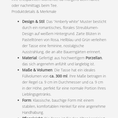
r
s
M
oder nachmittags beim Tee.
e
e
t
Produktdetails & Merkmale
n
i
:
g
Design & Stil
: Das “Amberly white” Muster besticht
e
durch ein romantisches, florales Streublumen-
s
1
Design auf weißem Hintergrund. Zarte Blüten in
w
5
Pastelltönen von Rosa, Hellblau und Grün verleihen
der Tasse eine feminine, nostalgische
a
,
Ausstrahlung, die an alte Bauerngärten erinnert.
r
9
Material
: Gefertigt aus hochwertigem
Porzellan
,
das sich angenehm anfühlt und langlebig ist.
:
0
Maße & Volumen
: Die Tasse hat ein ideales
Füllvolumen von
ca. 300 ml
. Ihre Maße betragen in
2
der Regel ca. 9 cm im Durchmesser und ca. 9 cm
0
€
in der Höhe, perfekt für eine normale Portion Ihres
Lieblingsgetränks.
,
.
Form
: Klassische, bauchige Form mit einem
5
stabilen, komfortablen Henkel für eine angenehme
Handhabung.
0