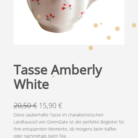
❅
❅
❅
❅
❅
❅
❅
❅
❅
Tasse Amberly
White
❅
U
A
20,50
€
15,90
€
r
k
Diese zauberhafte Tasse im charakteristischen
Landhausstil von GreenGate ist der perfekte Begleiter für
s
t
Ihre entspannten Momente, ob morgens beim Kaffee
oder nachmittags beim Tee.