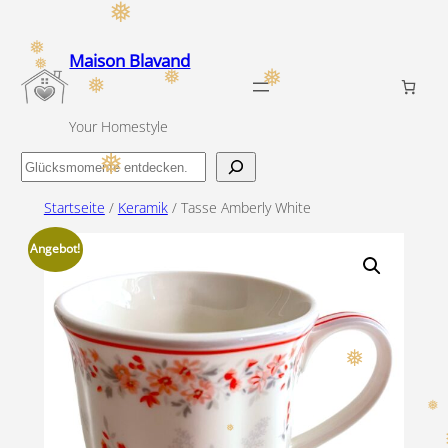
Zum
❅
Inhalt
Maison Blavand
❅
springen
❅
❅
❅
❅
Your Homestyle
Finde
❅
dein
Startseite
/
Keramik
/ Tasse Amberly White
Glücksmoment
Angebot!
❅
❅