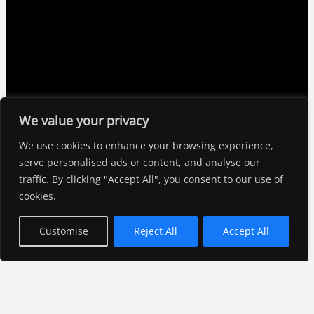
We value your privacy
Amalienstrasse 58A,
We use cookies to enhance your browsing experience,
86633, Neuburg an der Donau
serve personalised ads or content, and analyse our
Deutschland
traffic. By clicking "Accept All", you consent to our use of
cookies.
Datenschutzerklärung
Customise
Reject All
Accept All
Versand & Lieferung
Zahlungsweisen
Widerruf