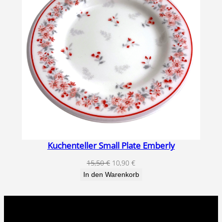
Kuchenteller Small Plate Emberly
Ursprünglicher
Aktueller
15,50
€
10,90
€
Preis
Preis
In den Warenkorb
war:
ist:
15,50 €
10,90 €.